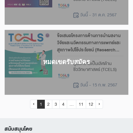
วันนี้ - 31 ต.ค. 2567
ข้อเสนอโครงการด้านการนำผลงาน
วิจัยและนวัตกรรมทางการแพทย์และ
สุขภาพไปใช้ประโยชน์ (Research
Utilization) ปีงบประมาณ 2567
ศูนย์ความเป็นเลิศด้าน
(รอบที่ 2)
ชีววิทยาศาสตร์ (TCELS)
วันนี้ - 15 ก.พ. 2567
‹
1
2
3
4
...
11
12
›
สนับสนุนโดย