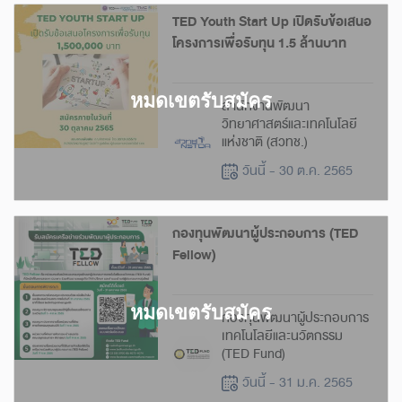
TED Youth Start Up เปิดรับข้อเสนอ
โครงการเพื่อรับทุน 1.5 ล้านบาท
สำนักงานพัฒนา
วิทยาศาสตร์และเทคโนโลยี
แห่งชาติ (สวทช.)
วันนี้ - 30 ต.ค. 2565
กองทุนพัฒนาผู้ประกอบการ (TED
Fellow)
กองทุนพัฒนาผู้ประกอบการ
เทคโนโลยีและนวัตกรรม
(TED Fund)
วันนี้ - 31 ม.ค. 2565