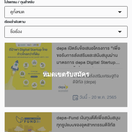
โปรแกรม / ทุนสำหรับ
ดูทั้งหมด
เรียงลำดับตาม
ชื่อเรื่อง
depa เปิดรับข้อเสนอโครงการ “เพื่อ
ขอรับการส่งเสริมและสนับสนุนผ่าน
มาตรการ depa Digital Startup
Fund” ครั้งที่ 5 ประจำปี 2565
สำนักงานส่งเสริมเศรษฐกิจ
ดิจิทัล (depa)
วันนี้ - 20 พ.ค. 2565
depa-Fund เงินทุนดีดีเพื่อสนับสนุน
ทุกรูปแบบของอุตสาหกรรมดิจิทัล