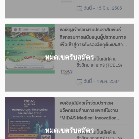
วันนี้ - 15 มิ.ย. 2565
ขอเชิญเข้าร่วมงานประชาสัมพันธ์
กิจกรรมการสนับสนุนผู้ประกอบการ
เพื่อเข้าสู่การรับรองวัตถุดิบและสาร
สกัดสมุนไพร
ศูนย์ความเป็นเลิศด้าน
ชีววิทยาศาสตร์ (TCELS)
วันนี้ - 4 ต.ค. 2567
ขอเชิญสมัครเข้าร่วมประกวด
นวัตกรรมด้านการแพทย์ในงาน
"MIDAS Medical Innovation
Hackathon 2025"
ศูนย์ความเป็นเลิศด้าน
ชีววิทยาศาสตร์ (TCELS)