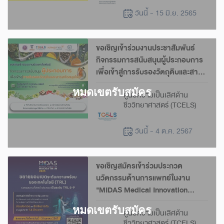
วันนี้ - 15 มิ.ย. 2565
ขอเชิญเข้าร่วมงานประชาสัมพันธ์
กิจกรรมการสนับสนุนผู้ประกอบการ
เพื่อเข้าสู่การรับรองวัตถุดิบและสาร
สกัดสมุนไพร
ศูนย์ความเป็นเลิศด้าน
ชีววิทยาศาสตร์ (TCELS)
วันนี้ - 4 ต.ค. 2567
ขอเชิญสมัครเข้าร่วมประกวด
นวัตกรรมด้านการแพทย์ในงาน
"MIDAS Medical Innovation
Hackathon 2025"
ศูนย์ความเป็นเลิศด้าน
ชีววิทยาศาสตร์ (TCELS)