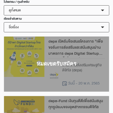
โปรแกรม / ทุนสำหรับ
ดูทั้งหมด
เรียงลำดับตาม
ชื่อเรื่อง
depa เปิดรับข้อเสนอโครงการ “เพื่อ
ขอรับการส่งเสริมและสนับสนุนผ่าน
มาตรการ depa Digital Startup
Fund” ครั้งที่ 5 ประจำปี 2565
สำนักงานส่งเสริมเศรษฐกิจ
ดิจิทัล (depa)
วันนี้ - 20 พ.ค. 2565
depa-Fund เงินทุนดีดีเพื่อสนับสนุน
ทุกรูปแบบของอุตสาหกรรมดิจิทัล