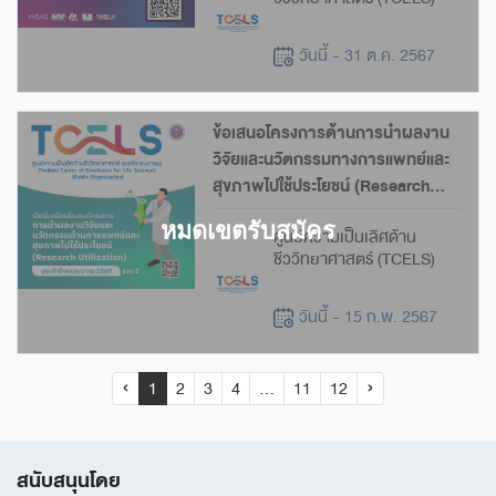
วันนี้ - 31 ต.ค. 2567
ข้อเสนอโครงการด้านการนำผลงาน
วิจัยและนวัตกรรมทางการแพทย์และ
สุขภาพไปใช้ประโยชน์ (Research
Utilization) ปีงบประมาณ 2567
ศูนย์ความเป็นเลิศด้าน
(รอบที่ 2)
ชีววิทยาศาสตร์ (TCELS)
วันนี้ - 15 ก.พ. 2567
‹
1
2
3
4
...
11
12
›
สนับสนุนโดย