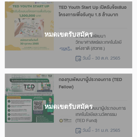
TED Youth Start Up เปิดรับข้อเสนอ
โครงการเพื่อรับทุน 1.5 ล้านบาท
สำนักงานพัฒนา
วิทยาศาสตร์และเทคโนโลยี
แห่งชาติ (สวทช.)
วันนี้ - 30 ต.ค. 2565
กองทุนพัฒนาผู้ประกอบการ (TED
Fellow)
กองทุนพัฒนาผู้ประกอบการ
เทคโนโลยีและนวัตกรรม
(TED Fund)
วันนี้ - 31 ม.ค. 2565