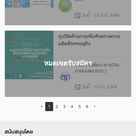
วันนี้ - 15 มี.ค. 2564
ทุนวิจัยด้านการเพิ่มศักยภาพการ
ผลิตพืชเศรษฐกิจ
สำนักงานพัฒนาการวิจัย
การเกษตร (สวก.)
วันนี้ - 5 มี.ค. 2564
‹
1
2
3
4
5
6
›
สนับสนุนโดย