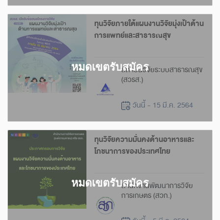
ทุนวิจัยภายใต้แผนงานวิจัยมุ่งเป้าด้าน
การแพทย์และสาธารณสุข
สถาบันวิจัยระบบสาธารณสุข
(สวรส.)
วันนี้ - 15 มี.ค. 2564
ทุนวิจัยความมั่นคงด้านอาหารและ
โภชนาการของประเทศไทย
สำนักงานพัฒนาการวิจัย
การเกษตร (สวก.)